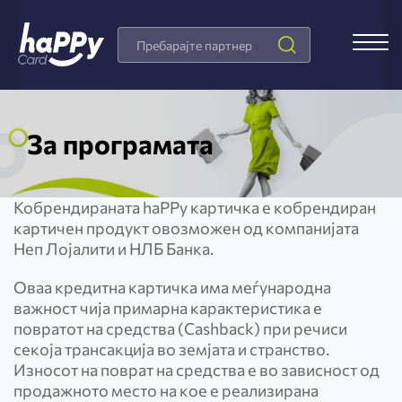
Search
Products
За програмата
Кобрендираната haPPy картичка е кобрендиран
картичен продукт овозможен од компанијата
Неп Лојалити и НЛБ Банка.
Оваа кредитна картичка има меѓународна
важност чија примарна карактеристика е
повратот на средства (Cashback) при речиси
секоја трансакција во земјата и странство.
Износот на поврат на средства е во зависност од
продажното место на кое е реализирана