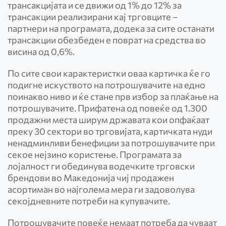
трансакцијата и се движи од 1% до 12% за
трансакции реализирани кај трговците –
партнери на програмата, додека за сите останати
трансакции обезбеден е поврат на средства во
висина од 0,6%.
По сите свои карактеристки оваа картичка ќе го
подигне искуството на потрошувачите на едно
поинакво ниво и ќе стане прв избор за плаќање на
потрошувачите. Прифатена од повеќе од 1.300
продажни места ширум државата кои опфаќаат
преку 30 сектори во трговијата, картичката нуди
ненадминливи бенефиции за потрошувачите при
секое нејзино користење. Програмата за
лојалност ги обединува водечките трговски
брендови во Македонија чиј продажен
асортиман во најголема мера ги задоволува
секојдневните потреби на купувачите.
Потрошувачите повеќе немаат потреба да чуваат