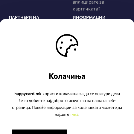
аплицирате за
картичката?
ПАРТНЕРИ НА
ИНФОРМАЦИИ
ПРОГРАМАТА
За нас
Сите Партнери
Правила и услови
Најнови Партнери
Политика за
приватност
Како да станете
Партнер на
ЧПП
програмата?
Колачиња
happycard.mk
користи колачиња за да се осигури дека
ќе го добиете најдоброто искуство на нашата веб-
страница. Повеќе информации за колачињата можете да
НЕП ЛОЈАЛИТИ ДООЕЛ Скопје
најдете
тука
.
ул.Беласица бр.2 ТЦ Еаст Гате Малл-К2 лок.К2.1,
1000 Скопје - Гази Баба