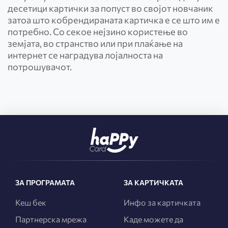
десетици картички за попуст во својот новчаник
затоа што кобрендираната картичка е се што им е
потребно. Со секое нејзино користење во
земјата, во странство или при плаќање на
интернет се наградува лојалноста на
потрошувачoт.
ЗА ПРОГРАМАТА
ЗА КАРТИЧКАТА
Кеш бек
Инфо за картичката
Партнерска мрежа
Каде можете да