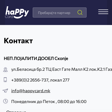
Search
Products
Контакт
НЕП ЛОЈАЛИТИ ДООЕЛ Скопје
ул.Беласица бр.2 ТЦ Еаст Гате Малл К2 лок.К2.1 Га
+389(0)2 2656-737, локал 277
info@happycard.mk
Понеделник до Петок , 08:00 до 16:00