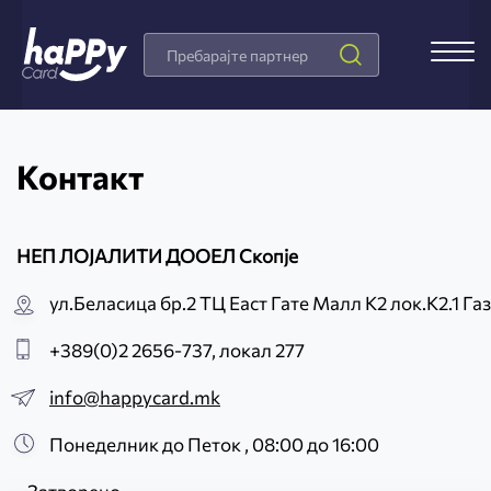
Search
Products
Контакт
НЕП ЛОЈАЛИТИ ДООЕЛ Скопје
ул.Беласица бр.2 ТЦ Еаст Гате Малл К2 лок.К2.1 Га
+389(0)2 2656-737, локал 277
info@happycard.mk
Понеделник до Петок , 08:00 до 16:00