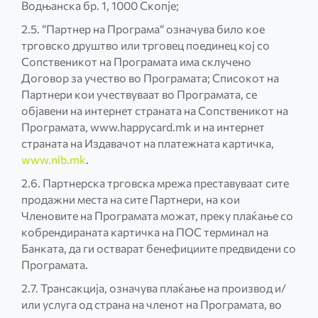
Водњанска бр. 1, 1000 Скопје;
2.5. “Партнер на Програма“ означува било кое
трговско друштво или трговец поединец кој со
Сопственикот на Програмата има склучено
Договор за учество во Програмата; Списокот на
Партнери кои учествуваат во Програмата, се
објавени на интернет страната на Сопственикот на
Програмата, www.happycard.mk и на интернет
страната на Издавачот на платежната картичка,
www.nlb.mk
.
2.6. Партнерска трговска мрежа преставуваат сите
продажни места на сите Партнери, на кои
Членовите на Програмата можат, преку плаќање со
кобрендираната картичка на ПОС терминал на
Банката, да ги остварат бенефициите предвидени со
Програмата.
2.7. Трансакција, означува плаќање на производ и/
или услуга од страна на членот на Програмата, во