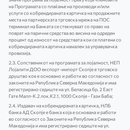
на Програмата со плаќање на производи и/или
услуги со кобрендираната картичка на продажните
места на партнерската трговска мрежа на ПОС
терминал на Банката се стекнуваат со право на
поврат на парични средства во висина на одреден
процент од износот на средствата кои се платени со
кобрендираната картичка намален за управувачка
провизија.
2.3. Сопственикот на програмата за лојалност, НЕП
Лојалити ДОО експорт-импорт Скопје е трговско
друштво кое е основано и работи во согласност со
законите на Република Северна Македонија и има
регистрирано седиште на ул. Беласица бр. 2 Еаст
Гате Малл-К.2 лок.К2.1, 1000 Скопје - Гази Баба;
2.4. Издавач на кобрендираната картичка, НЛБ
банка АД Скопје е банка која е основана и работи
во согласност со Законите на Република Северна
Македонија и има регистрирано седиште на ул.