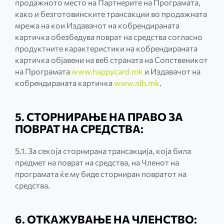
продажното место на Партнерите на Програмата,
како и безготовинските трансакции во продажната
мрежа на кои Издавачот на кобрендираната
картичка обезбедува поврат на средства согласно
продуктните карактеристики на кобрендираната
картичка објавени на веб страната на Сопственикот
на Програмата
www.happycard.mk
и Издавачот на
кобрендираната картичка
www.nlb.mk
.
5. СТОРНИРАЊЕ НА ПРАВО ЗА
ПОВРАТ НА СРЕДСТВА:
5.1. За секоја сторнирана трансакција, која била
предмет на поврат на средства, на Членот на
програмата ќе му биде сторниран повратот на
средства.
6. ОТКАЖУВАЊЕ НА ЧЛЕНСТВО: