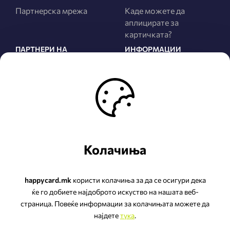
Партнерска мрежа
Каде можете да
аплицирате за
картичката?
ПАРТНЕРИ НА
ИНФОРМАЦИИ
ПРОГРАМАТА
За нас
Сите Партнери
Правила и услови
Најнови Партнери
Политика за
приватност
Како да станете
Партнер на
ЧПП
програмата?
Колачиња
happycard.mk
користи колачиња за да се осигури дека
ќе го добиете најдоброто искуство на нашата веб-
страница. Повеќе информации за колачињата можете да
НЕП ЛОЈАЛИТИ ДООЕЛ Скопје
најдете
тука
.
ул.Беласица бр.2 ТЦ Еаст Гате Малл-К2 лок.К2.1,