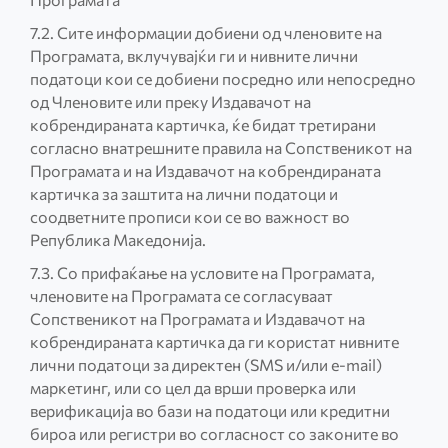
7.2. Сите информации добиени од членовите на
Програмата, вклучувајќи ги и нивните лични
податоци кои се добиени посредно или непосредно
од Членовите или преку Издавачот на
кобрендираната картичка, ќе бидат третирани
согласно внатрешните правила на Сопственикот на
Програмата и на Издавачот на кобрендираната
картичка за заштита на лични податоци и
соодветните прописи кои се во важност во
Република Македонија.
7.3. Со прифаќање на условите на Програмата,
членовите на Програмата се согласуваат
Сопственикот на Програмата и Издавачот на
кобрендираната картичка да ги користат нивните
лични податоци за директен (SMS и/или е-mail)
маркетинг, или со цел да врши проверка или
верификација во бази на податоци или кредитни
бироа или регистри во согласност со законите во