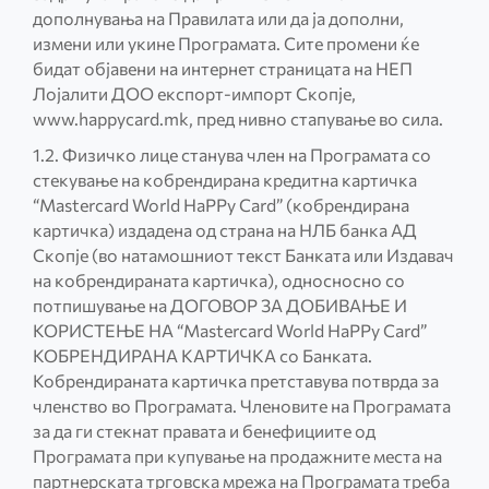
дополнувања на Правилата или да ја дополни,
измени или укине Програмата. Сите промени ќе
бидат објавени на интернет страницата на НЕП
Лојалити ДОО експорт-импорт Скопје,
www.happycard.mk, пред нивно стапување во сила.
1.2. Физичко лице станува член на Програмата со
стекување на кобрендирана кредитна картичка
“Mastercard World HaPPy Card” (кобрендирана
картичка) издадена од страна на НЛБ банка АД
Скопје (во натамошниот текст Банката или Издавач
на кобрендираната картичка), односносно со
потпишување на ДОГОВОР ЗА ДОБИВАЊЕ И
КОРИСТЕЊЕ НА “Mastercard World HaPPy Card”
КОБРЕНДИРАНА КАРТИЧКА со Банката.
Кобрендираната картичка претставува потврда за
членство во Програмата. Членовите на Програмата
за да ги стекнат правата и бенефициите од
Програмата при купување на продажните места на
партнерската трговска мрежа на Програмата треба