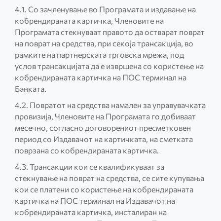
4.1. Со зачленување во Програмата и издавање на
кобрендираната картичка, Членовите на
Програмата стекнуваат правото да остварат поврат
на поврат на средства, при секоја трансакција, во
рамките на партнерската трговска мрежа, под
услов трансакцијата да е извршена со користење на
кобрендираната картичка на ПОС терминал на
Банката.
4.2. Повратот на средства намален за управувачката
провизија, Членовите на Програмата го добиваат
месечно, согласно договорениот пресметковен
период со Издавачот на картичката, на сметката
поврзана со кобрендираната картичка.
4.3. Трансакции кои се квалификуваат за
стекнување на поврат на средства, се сите купувања
кои се платени со користење на кобрендираната
картичка на ПОС терминал на Издавачот на
кобрендираната картичка, инсталиран на