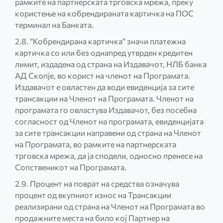
рамките на партнерската трговска мрежа, преку
користење на кобрендираната картичка на ПОС
терминал на Банката.
2.8. “Кобрендирана картичка” значи платежна
картичка со или без однапред утврден кредитен
лимит, издадена од страна на Издавачот, НЛБ банка
АД Скопје, во корист на членот на Програмата.
Издавачот е овластен да води евиденција за сите
трансакции на Членот на Програмата. Членот на
програмата го овластува Издавачот, без посебна
согласност од Членот на програмата, евиденцијата
за сите трансакции направени од страна на Членот
на Програмата, во рамките на партнерската
трговска мрежа, да ја сподели, односно пренесе на
Сопственикот на Програмата.
2.9. Процент на поврат на средства означува
процент од вкупниот износ на Трансакции
реализирани од страна на Членот на Програмата во
продажните места на било кој Партнер на