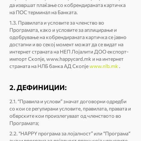
да извршат плаќање со кобрендираната картичка
на ПОС терминал на Банката.
1.3. Правилата и условите за членство во
Програмата, како и условите за аплицирање и
одобрување на кобрендираната картичка се јавно
достапни и во секој момент можат да се видат на
интернет страната на НЕП Лојалити ДОО експорт-
импорт Скопје, www.happycard.mk и на интернет
страната на НЛБ банка АД Скопје
www.nlb.mk
.
2. ДЕФИНИЦИИ:
2.1. “Правила и услови” значат договорни одредби
со кои се регулирани условите, правилата, правата и
обврските кои произлегуваат од членството во
Програмата;
2.2. “HAPPY програма за лојалност” или “Програма“
значи програма за лојалност преку која членовите