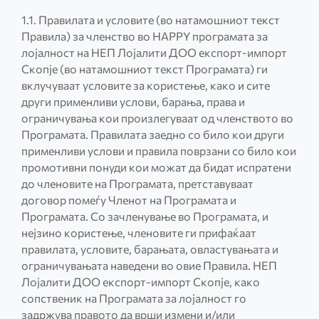
1.1. Правилата и условите (во натамошниот текст
Правила) за членство во HAPPY програмата за
лојалност на НЕП Лојалити ДОО експорт-импорт
Скопје (во натамошниот текст Програмата) ги
вклучуваат условите за користење, како и сите
други применливи услови, барања, прaва и
ограничувања кои произлегуваат од членството во
Програмата. Правилата заедно со било кои други
применливи услови и правила поврзани со било кои
промотивни понуди кои можат да бидат испратени
до членовите на Програмата, претставуваат
договор помеѓу Членот на Програмата и
Програмата. Со зачленување во Програмата, и
нејзино користење, членовите ги прифаќаат
правилата, условите, барањата, овластувањата и
ограничувањата наведени во овие Правила. НЕП
Лојалити ДОО експорт-импорт Скопје, како
сопственик на Програмата за лојалност го
задржува правото да врши измени и/или