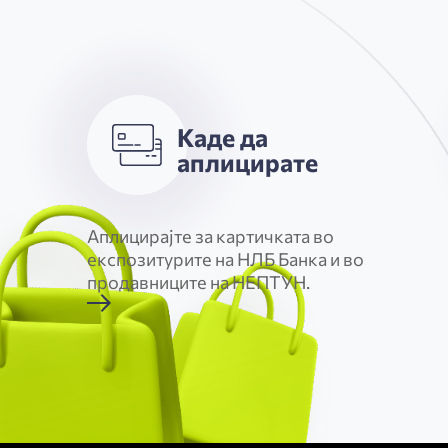
Каде да
аплицирате
Аплицирајте за картичката во
експозитурите на НЛБ Банка и во
продавниците на НЕПТУН.