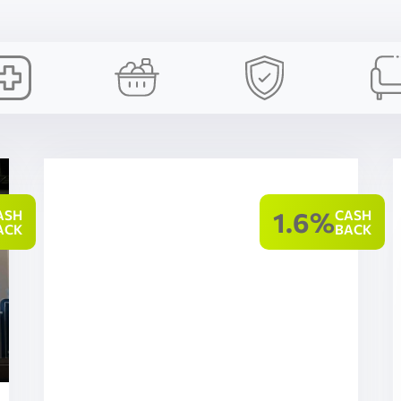
1.6%
ASH
CASH
ACK
BACK