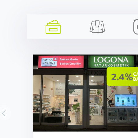
2.4%
C
B