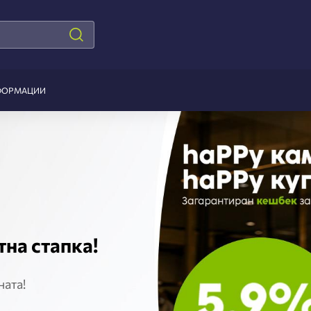
ФОРМАЦИИ
на стапка!
ната!