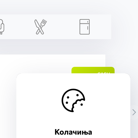
1.6%
CASH
BACK
Колачиња