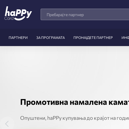
Search
Products
ПАРТНЕРИ
ЗА ПРОГРАМАТА
ПРОНАЈДЕТЕ ПАРТНЕР
ИН
Happy
previous
Card
Промотивна намалена камат
Опуштени, haPPy купувања до крајот на годи