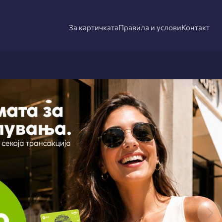
За картичката
Правила и услови
Контакт
next