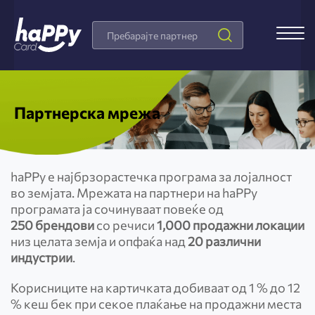
Search
Products
Партнерска мрежа
haPPy е најбрзорастечка програма за лојалност
во земјата. Мрежата на партнери на haPPy
програмата ја сочинуваат повеќе од
250 брендови
со речиси
1,000
продажни локации
низ целата земја и опфаќа над
20 различни
индустрии
.
Корисниците на картичката добиваат од 1 % до 12
% кеш бек при секое плаќање на продажни места