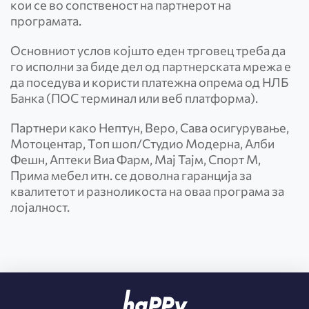
кои се во сопственост на партнерот на
програмата.
Основниот услов којшто еден трговец треба да
го исполни за биде дел од партнерската мрежа е
да поседува и користи платежна опрема од НЛБ
Банка (ПОС терминал или веб платформа).
Партнери како Нептун, Веро, Сава осигурување,
Мотоцентар, Топ шоп/Студио Модерна, Алби
Фешн, Аптеки Виа Фарм, Мај Тајм, Спорт М,
Прима мебел итн. се доволна гаранција за
квалитетот и разноликоста на оваа програма за
лојалност.