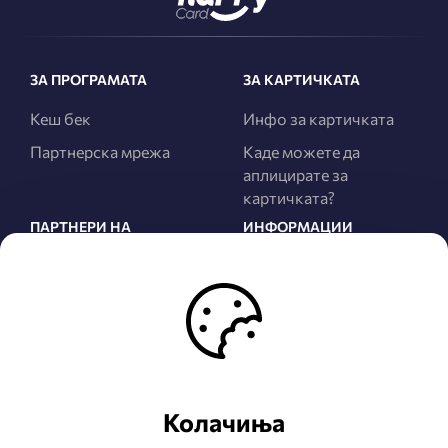
ЗА ПРОГРАМАТА
ЗА КАРТИЧКАТА
Кеш бек
Инфо за картичката
Партнерска мрежа
Каде можете да
аплицирате за
картичката?
ПАРТНЕРИ НА
ИНФОРМАЦИИ
ПРОГРАМАТА
За нас
Сите Партнери
Правила и услови
Најнови Партнери
Политика за
приватност
Како да станете
Партнер на
ЧПП
програмата?
Колачиња