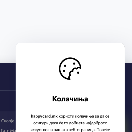
Колачиња
happycard.mk
користи колачиња за да се
Скопје
осигури дека ќе го добиете најдоброто
искуство на нашата веб-страница. Повеќе
 Гате Малл-К2 лок.К2.1, 1000 Скопје - Гази Баба