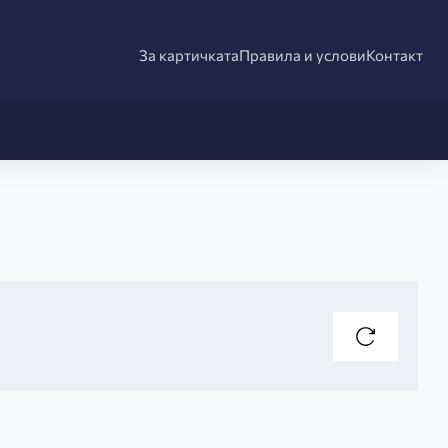
За картичката
Правила и услови
Контакт