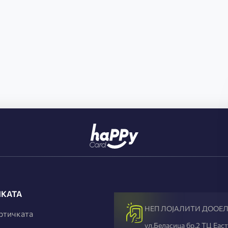
ЧКАТА
НЕП ЛОЈАЛИТИ ДООЕЛ 
ртичката
ул.Беласица бр.2 ТЦ Еаст