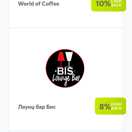
10%
CASH
World of Coffee
BACK
8%
CASH
Лаунџ бар Бис
BACK