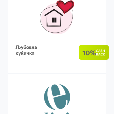
Љубовна
10%
CASH
куќичка
BACK