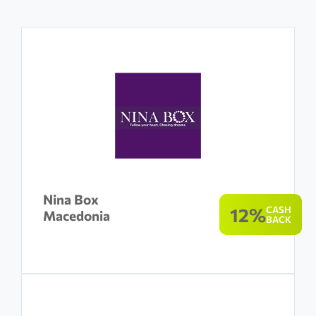
Nina Box
12%
CASH
Macedonia
BACK