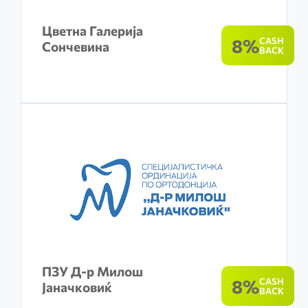
Цветна Галерија
8%
CASH
Сончевина
BACK
ПЗУ Д-р Милош
8%
CASH
Јаначковиќ
BACK