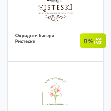
Охридски бисери
8%
CASH
Ристески
BACK