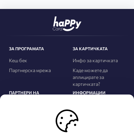
ЗА ПРОГРАМАТА
ЗА КАРТИЧКАТА
Кеш бек
Инфо за картичката
Партнерска мрежа
Каде можете да
аплицирате за
картичката?
ПАРТНЕРИ НА
ИНФОРМАЦИИ
ПРОГРАМАТА
За нас
Сите Партнери
Правила и услови
Најнови Партнери
Политика за
приватност
Како да станете