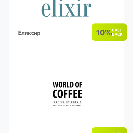
10%
CASH
Еликсир
BACK