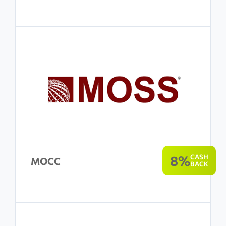
8%
CASH
МОСС
BACK