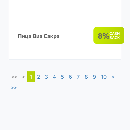
8%
CASH
Пица Виа Сакра
BACK
<<
<
1
2
3
4
5
6
7
8
9
10
>
>>