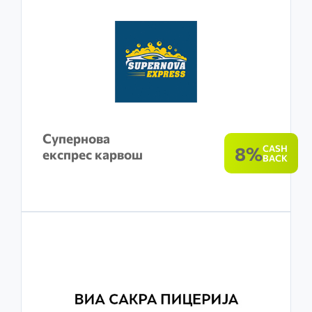
Супернова
8%
CASH
експрес карвош
BACK