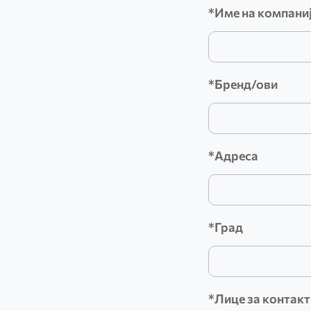
*Име на компани
Форма
*Бренд/ови
*Адреса
*Град
*Лице за контакт