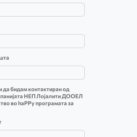
шта
м да бидам контактиран од
мпанијата НЕП Лојалити ДООЕЛ
ство во haPPy програмата за
т