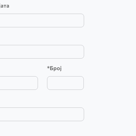
јата
*Број