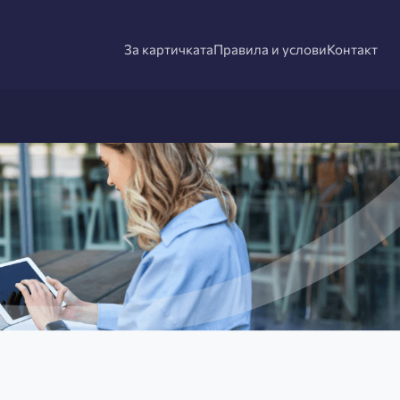
За картичката
Правила и услови
Контакт