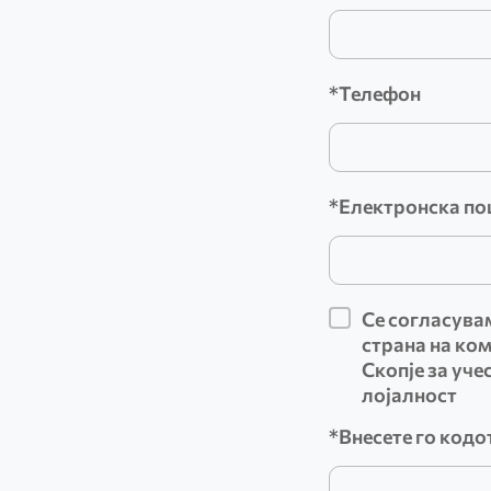
*Телефон
*Електронска по
Се согласува
страна на ко
Скопје за уче
лојалност
*Внесете го кодо